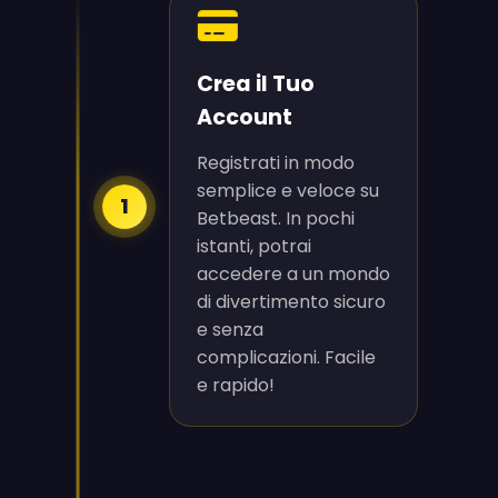
Crea il Tuo
Account
Registrati in modo
semplice e veloce su
1
Betbeast. In pochi
istanti, potrai
accedere a un mondo
di divertimento sicuro
e senza
complicazioni. Facile
e rapido!