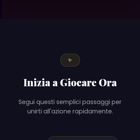
✨
Inizia a Giocare Ora
Segui questi semplici passaggi per
unirti all'azione rapidamente.