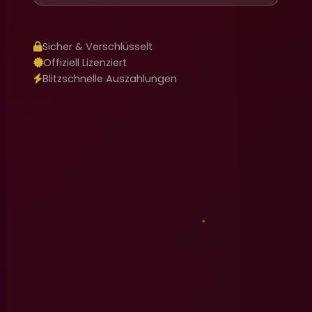
Sicher & Verschlüsselt
Offiziell Lizenziert
Blitzschnelle Auszahlungen