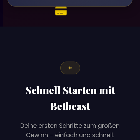
✨
Schnell Starten mit
Betbeast
Deine ersten Schritte zum großen
Gewinn – einfach und schnell.