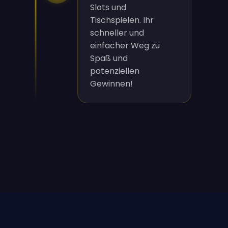
Slots und
Tischspielen. Ihr
schneller und
einfacher Weg zu
Spaß und
potenziellen
Gewinnen!