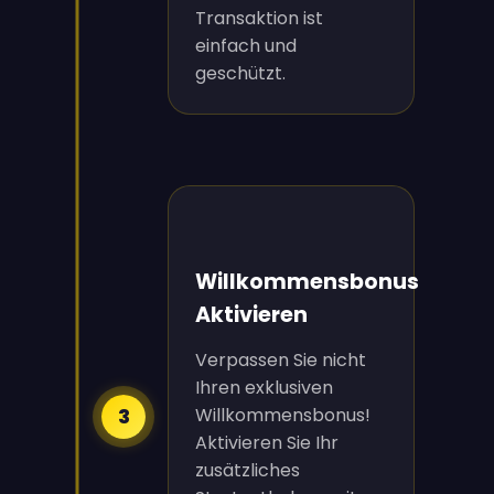
Transaktion ist
einfach und
geschützt.
Willkommensbonus
Aktivieren
Verpassen Sie nicht
Ihren exklusiven
Willkommensbonus!
3
Aktivieren Sie Ihr
zusätzliches