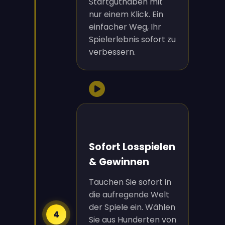
Startguthaben mit
nur einem Klick. Ein
einfacher Weg, Ihr
Spielerlebnis sofort zu
verbessern.
Sofort Losspielen
& Gewinnen
Tauchen Sie sofort in
die aufregende Welt
der Spiele ein. Wählen
4
Sie aus Hunderten von