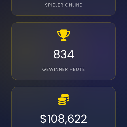
SPIELER ONLINE
870
GEWINNER HEUTE
$113,605