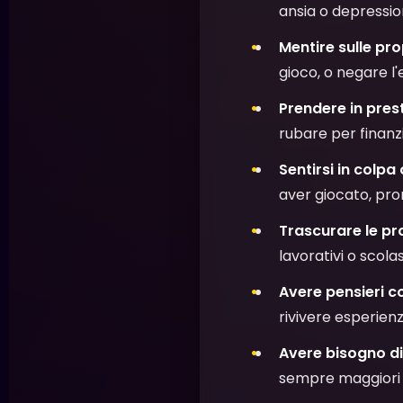
ansia o depression
Mentire sulle pro
gioco, o negare l'
Prendere in pres
rubare per finanzi
Sentirsi in colpa
aver giocato, pr
Trascurare le pr
lavorativi o scolas
Avere pensieri co
rivivere esperien
Avere bisogno d
sempre maggiori p