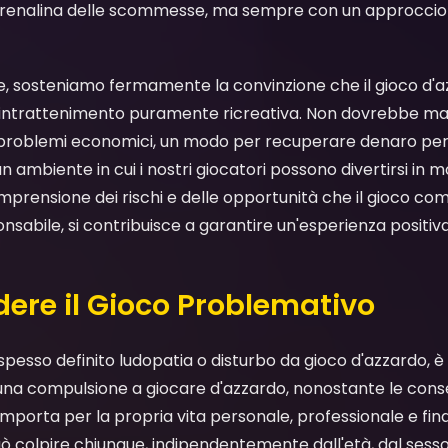
adrenalina delle scommesse, ma sempre con un approccio 
ne, sosteniamo fermamente la convinzione che il gioco d
di intrattenimento puramente ricreativa. Non dovrebbe ma
problemi economici, un modo per recuperare denaro pers
 ambiente in cui i nostri giocatori possono divertirsi in
omprensione dei rischi e delle opportunità che il gioco co
onsabile, si contribuisce a garantire un'esperienza positiva 
ere il Gioco Problemativo
spesso definito ludopatia o disturbo da gioco d'azzardo, è 
una compulsione a giocare d'azzardo, nonostante le con
omporta per la propria vita personale, professionale e finan
ò colpire chiunque, indipendentemente dall'età, dal sess