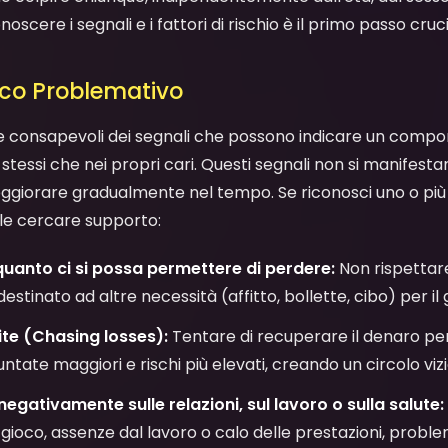
scere i segnali e i fattori di rischio è il primo passo cruc
ioco Problemativo
 consapevoli dei segnali che possono indicare un compo
e stessi che nei propri cari. Questi segnali non si manife
giorare gradualmente nel tempo. Se riconosci uno o più 
ile cercare supporto:
quanto ci si possa permettere di perdere:
Non rispettare 
destinato ad altre necessità (affitto, bollette, cibo) per il 
ite (Chasing losses):
Tentare di recuperare il denaro pe
ntate maggiori e rischi più elevati, creando un circolo vizi
 negativamente sulle relazioni, sul lavoro o sulla salute:
gioco, assenze dal lavoro o calo delle prestazioni, problem