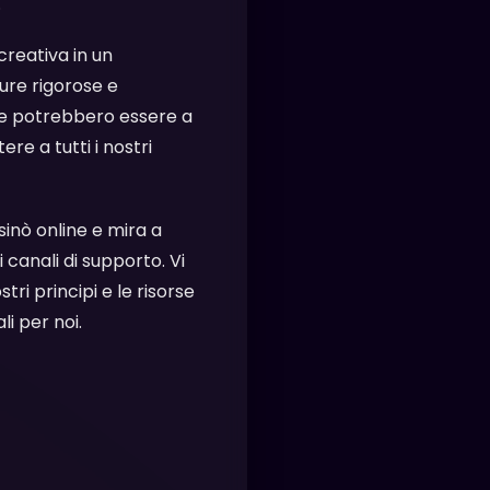
.
creativa in un
re rigorose e
he potrebbero essere a
re a tutti i nostri
asinò online e mira a
i canali di supporto. Vi
i principi e le risorse
i per noi.