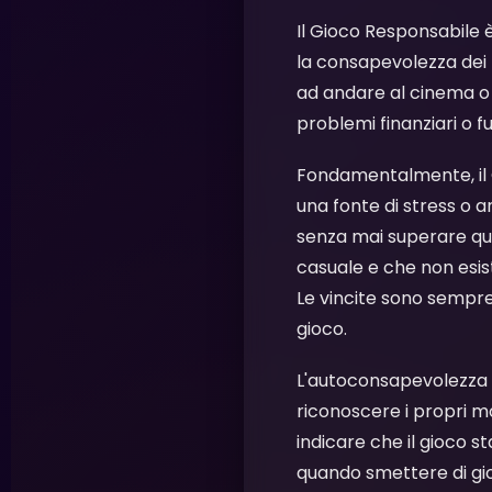
Il Gioco Responsabile 
la consapevolezza dei p
ad andare al cinema o
problemi finanziari o fug
Fondamentalmente, il G
una fonte di stress o an
senza mai superare qua
casuale e che non esis
Le vincite sono sempre 
gioco.
L'autoconsapevolezza è
riconoscere i propri m
indicare che il gioco 
quando smettere di gio