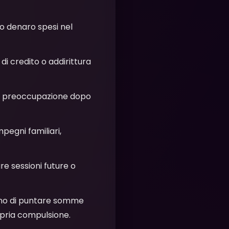
o denaro spesi nel
 di credito o addirittura
o preoccupazione dopo
mpegni familiari,
re sessioni future o
ogno di puntare somme
opria compulsione.