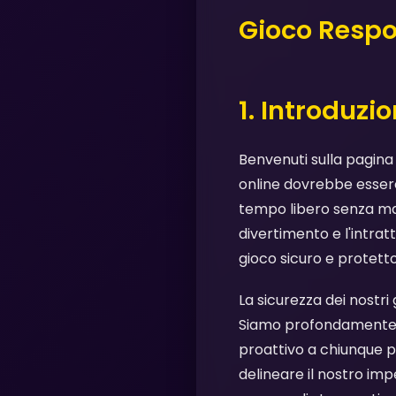
Gioco Respo
1. Introduzi
Benvenuti sulla pagina
online dovrebbe esser
tempo libero senza mai
divertimento e l'intr
gioco sicuro e protetto 
La sicurezza dei nostri 
Siamo profondamente i
proattivo a chiunque p
delineare il nostro im