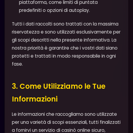
piattaforma, come limiti di puntata
predefiniti o opzioni di autoplay.
Tutti i dati raccolti sono trattati con la massima
riservatezza e sono utilizzati esclusivamente per
gli scopi descritti nella presente informativa. La
nostra priorità è garantire che i vostri dati siano
protetti e trattati in modo responsabile in ogni
fase.
3. Come Utilizziamo le Tue
Informazioni
Le informazioni che raccogliamo sono utilizzate
per una varietà di scopi essenziali, tutti finalizzati
a fornirvi un servizio di casinò online sicuro,