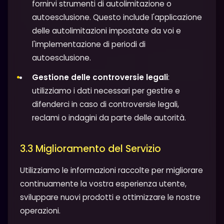
fornirvi strumenti di autolimitazione o
autoesclusione. Questo include l'applicazione
delle autolimitazioni impostate da voi e
l'implementazione di periodi di
autoesclusione.
Gestione delle controversie legali
:
utilizziamo i dati necessari per gestire e
difenderci in caso di controversie legali,
reclami o indagini da parte delle autorità.
3.3 Miglioramento del Servizio
Utilizziamo le informazioni raccolte per migliorare
continuamente la vostra esperienza utente,
sviluppare nuovi prodotti e ottimizzare le nostre
operazioni.