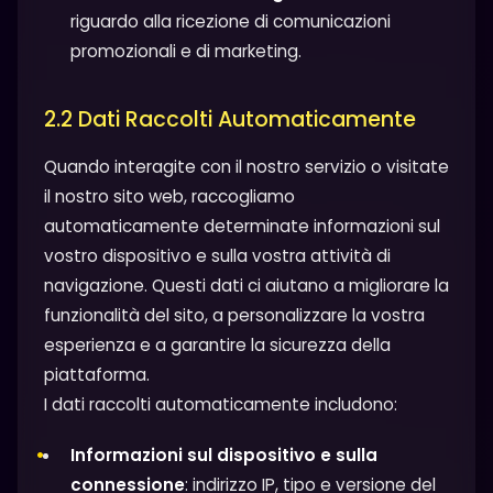
riguardo alla ricezione di comunicazioni
promozionali e di marketing.
2.2 Dati Raccolti Automaticamente
Quando interagite con il nostro servizio o visitate
il nostro sito web, raccogliamo
automaticamente determinate informazioni sul
vostro dispositivo e sulla vostra attività di
navigazione. Questi dati ci aiutano a migliorare la
funzionalità del sito, a personalizzare la vostra
esperienza e a garantire la sicurezza della
piattaforma.
I dati raccolti automaticamente includono:
Informazioni sul dispositivo e sulla
connessione
: indirizzo IP, tipo e versione del