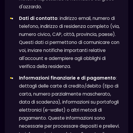
d'azzardo.
Dati di contatto
: indirizzo email, numero di
telefono, indirizzo di residenza completo (via,
numero civico, CAP, città, provincia, paese).
Questi dati ci permettono di comunicare con
voi, inviare notifiche importanti relative
all'account e adempiere agli obblighi di
verifica della residenza.
Informazioni finanziarie e di pagamento
:
dettagli delle carte di credito/debito (tipo di
carta, numero parzialmente mascherato,
data di scadenza), informazioni su portafogli
elettronici (e-wallet) o altri metodi di
pagamento. Queste informazioni sono
necessarie per processare depositi e prelievi.