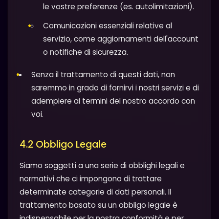
le vostre preferenze (es. autolimitazioni).
Comunicazioni essenziali relative al
servizio, come aggiornamenti dell'account
o notifiche di sicurezza.
Senza il trattamento di questi dati, non
saremmo in grado di fornirvi i nostri servizi e di
adempiere ai termini del nostro accordo con
voi.
4.2 Obbligo Legale
Siamo soggetti a una serie di obblighi legali e
normativi che ci impongono di trattare
determinate categorie di dati personali. Il
trattamento basato su un obbligo legale è
indispensabile per la nostra conformità e per