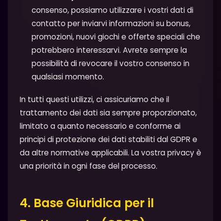
consenso, possiamo utilizzare i vostri dati di
contatto per inviarvi informazioni su bonus,
promozioni, nuovi giochi e offerte speciali che
potrebbero interessarvi. Avrete sempre la
possibilità di revocare il vostro consenso in
qualsiasi momento.
In tutti questi utilizzi, ci assicuriamo che il
trattamento dei dati sia sempre proporzionato,
limitato a quanto necessario e conforme ai
principi di protezione dei dati stabiliti dal GDPR e
da altre normative applicabili. La vostra privacy è
una priorità in ogni fase del processo.
4. Base Giuridica per il