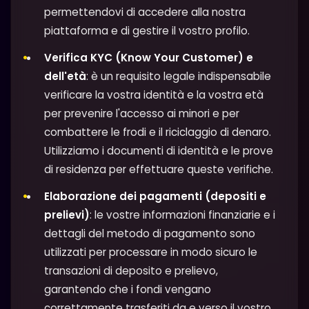
permettendovi di accedere alla nostra
piattaforma e di gestire il vostro profilo.
Verifica KYC (Know Your Customer) e
dell'età
: è un requisito legale indispensabile
verificare la vostra identità e la vostra età
per prevenire l'accesso ai minori e per
combattere le frodi e il riciclaggio di denaro.
Utilizziamo i documenti di identità e le prove
di residenza per effettuare queste verifiche.
Elaborazione dei pagamenti (depositi e
prelievi)
: le vostre informazioni finanziarie e i
dettagli del metodo di pagamento sono
utilizzati per processare in modo sicuro le
transazioni di deposito e prelievo,
garantendo che i fondi vengano
correttamente trasferiti da e verso il vostro