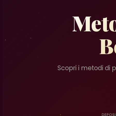
Meto
B
Scopri i metodi di 
DEPOSI