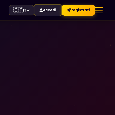
🇮🇹
Accedi
Registrati
IT