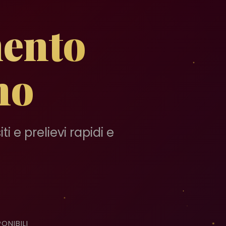
mento
no
 e prelievi rapidi e
ONIBILI