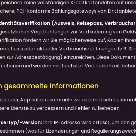
speichern keine vollständigen Kreditkartendaten auf uns
ichere, PCI-konforme Zahlungsgateways von Drittanbiete
entitätsverifikation (Ausweis, Reisepass, Verbrauchs
esetzlichen Verpflichtungen zur Verhinderung von Gel
erifikation fordern wir Sie möglicherweise auf, Kopien Ihr
rerscheins oder aktueller Verbrauchsrechnungen (z.B. St
 zur Adressbestätigung) einzureichen. Diese Dokumente
rmationen und werden mit höchster Vertraulichkeit behan
h gesammelte Informationen
ite oder App nutzen, sammeln wir automatisch bestimm
ere Dienste zu verbessern und Fehler zu beheben.
sertyp/-version:
Ihre IP-Adresse wird erfasst, um den g
 bestimmen (was für Lizenzierungs- und Regulierungszweck