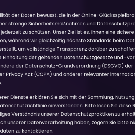
bilität der Daten bewusst, die in der Online-Glücksspielbr
her strenge Sicherheitsmaßnahmen und Datenschutzprak
jederzeit zu schützen. Unser Ziel ist es, Ihnen eine siche
en, während wir gleichzeitig höchste Standards beim Dat
 erstellt, um vollständige Transparenz darüber zu schaffen
 Einhaltung der geltenden Datenschutzgesetze und -vors
sondere der Datenschutz-Grundverordnung (DSGVO) der 
er Privacy Act (CCPA) und anderer relevanter internatio
.
rer Dienste erklären Sie sich mit der Sammlung, Nutzung
nschutzrichtlinie einverstanden. Bitte lesen Sie diese Ri
diges Verständnis unserer Datenschutzpraktiken zu erhalt
h unserer Datenverarbeitung haben, zögern Sie bitte nic
aten zu kontaktieren.