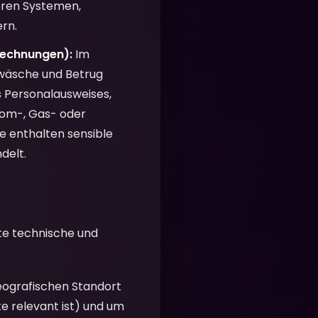
eren Systemen,
rn.
rechnungen):
Im
dwäsche und Betrug
es Personalausweises,
rom-, Gas- oder
 enthalten sensible
delt.
te technische und
eografischen Standort
e relevant ist) und um