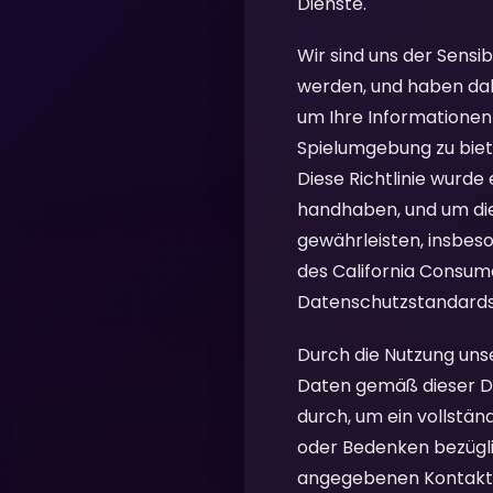
Dienste.
Wir sind uns der Sensi
werden, und haben da
um Ihre Informationen 
Spielumgebung zu biet
Diese Richtlinie wurde
handhaben, und um die
gewährleisten, insbe
des California Consum
Datenschutzstandards
Durch die Nutzung unse
Daten gemäß dieser Date
durch, um ein vollstän
oder Bedenken bezüglic
angegebenen Kontaktd