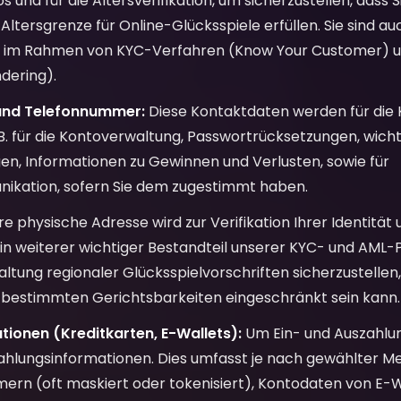
s und für die Altersverifikation, um sicherzustellen, dass S
ltersgrenze für Online-Glücksspiele erfüllen. Sie sind auch
g im Rahmen von KYC-Verfahren (Know Your Customer) u
dering).
und Telefonnummer:
Diese Kontaktdaten werden für die
.B. für die Kontoverwaltung, Passwortrücksetzungen, wicht
en, Informationen zu Gewinnen und Verlusten, sowie für
kation, sofern Sie dem zugestimmt haben.
re physische Adresse wird zur Verifikation Ihrer Identität
n weiterer wichtiger Bestandteil unserer KYC- und AML-Pro
altung regionaler Glücksspielvorschriften sicherzustellen,
n bestimmten Gerichtsbarkeiten eingeschränkt sein kann.
ionen (Kreditkarten, E-Wallets):
Um Ein- und Auszahlu
Zahlungsinformationen. Dies umfasst je nach gewählter M
rn (oft maskiert oder tokenisiert), Kontodaten von E-W