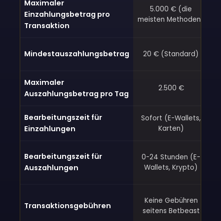
Maximaler
5.000 € (die
Einzahlungsbetrag pro
meisten Methoden)
(K
Transaktion
Mindestauszahlungsbetrag
20 € (Standard)
(B
Maximaler
5
2.500 €
Auszahlungsbetrag pro Tag
Bearbeitungszeit für
Sofort (E-Wallets,
Einzahlungen
Karten)
(K
Bearbeitungszeit für
0-24 Stunden (E-
(
Auszahlungen
Wallets, Krypto)
M
Keine Gebühren
Transaktionsgebühren
seitens Betbeast
K