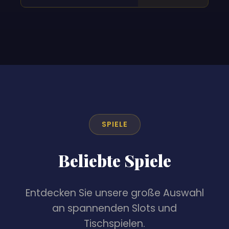
SPIELE
Beliebte Spiele
Entdecken Sie unsere große Auswahl
an spannenden Slots und
Tischspielen.