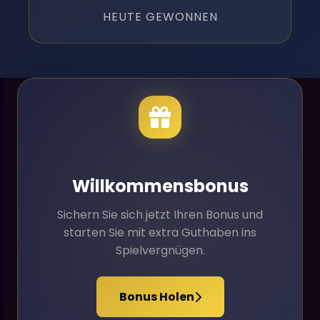
HEUTE GEWONNEN
Willkommensbonus
Sichern Sie sich jetzt Ihren Bonus und
starten Sie mit extra Guthaben ins
Spielvergnügen.
Bonus Holen