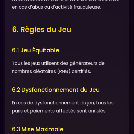
en cas d'abus ou d'activité frauduleuse.
6. Règles du Jeu
6.1 Jeu Équitable
Tous les jeux utilisent des générateurs de
nombres aléatoires (RNG) certifiés.
6.2 Dysfonctionnement du Jeu
En cas de dysfonctionnement du jeu, tous les
paris et paiements affectés sont annulés.
6.3 Mise Maximale