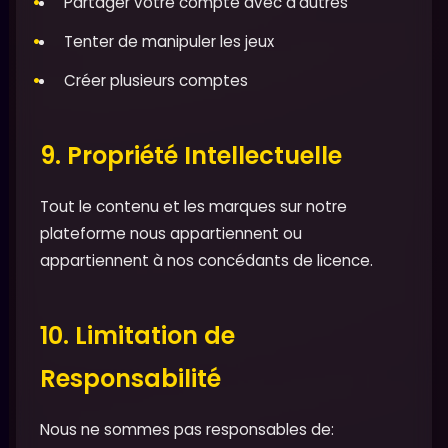
Partager votre compte avec d'autres
Tenter de manipuler les jeux
Créer plusieurs comptes
9. Propriété Intellectuelle
Tout le contenu et les marques sur notre
plateforme nous appartiennent ou
appartiennent à nos concédants de licence.
10. Limitation de
Responsabilité
Nous ne sommes pas responsables de: