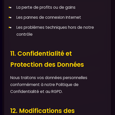
La perte de profits ou de gains
Les pannes de connexion Internet
Les problèmes techniques hors de notre
contrôle
11. Confidentialité et
Protection des Données
Nous traitons vos données personnelles
conformément à notre Politique de
Confidentialité et au RGPD.
12. Modifications des