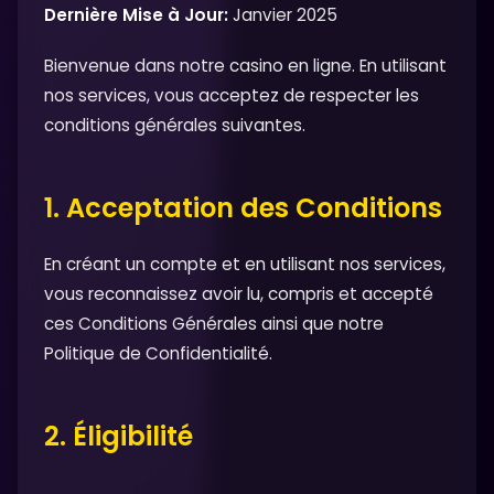
Dernière Mise à Jour:
Janvier 2025
Bienvenue dans notre casino en ligne. En utilisant
nos services, vous acceptez de respecter les
conditions générales suivantes.
1. Acceptation des Conditions
En créant un compte et en utilisant nos services,
vous reconnaissez avoir lu, compris et accepté
ces Conditions Générales ainsi que notre
Politique de Confidentialité.
2. Éligibilité