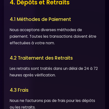
4. Dépôts et Retraits
4.1 Méthodes de Paiement
Nous acceptons diverses méthodes de
paiement. Toutes les transactions doivent être
effectuées à votre nom.
4.2 Traitement des Retraits
Les retraits sont traités dans un délai de 24 à 72
heures après vérification.
4.3 Frais
Nous ne facturons pas de frais pour les dépôts
ou les retraits.