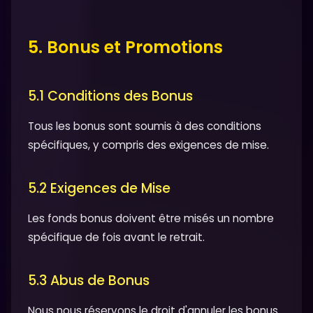
5. Bonus et Promotions
5.1 Conditions des Bonus
Tous les bonus sont soumis à des conditions
spécifiques, y compris des exigences de mise.
5.2 Exigences de Mise
Les fonds bonus doivent être misés un nombre
spécifique de fois avant le retrait.
5.3 Abus de Bonus
Nous nous réservons le droit d'annuler les bonus