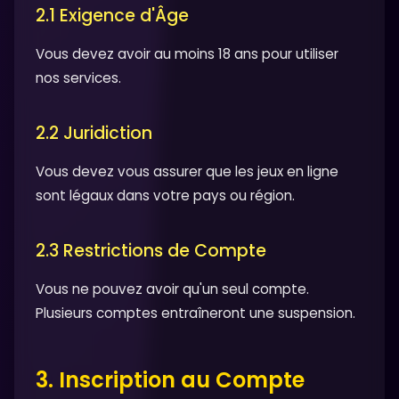
2.1 Exigence d'Âge
Vous devez avoir au moins 18 ans pour utiliser
nos services.
2.2 Juridiction
Vous devez vous assurer que les jeux en ligne
sont légaux dans votre pays ou région.
2.3 Restrictions de Compte
Vous ne pouvez avoir qu'un seul compte.
Plusieurs comptes entraîneront une suspension.
3. Inscription au Compte