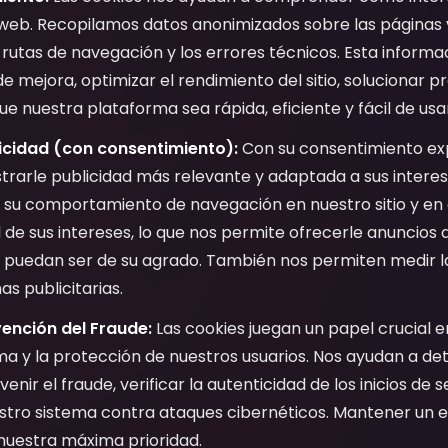
 web. Recopilamos datos anonimizados sobre las páginas v
rutas de navegación y los errores técnicos. Esta informac
de mejora, optimizar el rendimiento del sitio, solucionar 
e nuestra plataforma sea rápida, eficiente y fácil de usa
icidad (con consentimiento):
Con su consentimiento expl
rarle publicidad más relevante y adaptada a sus interese
 su comportamiento de navegación en nuestro sitio y en o
il de sus intereses, lo que nos permite ofrecerle anuncios 
puedan ser de su agrado. También nos permiten medir la
s publicitarias.
ención del Fraude:
Las cookies juegan un papel crucial e
a y la protección de nuestros usuarios. Nos ayudan a de
nir el fraude, verificar la autenticidad de los inicios de 
estro sistema contra ataques cibernéticos. Mantener un 
 nuestra máxima prioridad.