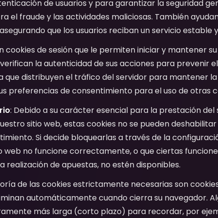
utenticación de usuarios y para garantizar la seguridad ge
a el fraude y las actividades maliciosas. También ayudan 
o, asegurando que los usuarios reciban un servicio estable y
en cookies de sesión que le permiten iniciar y mantener su
verifican la autenticidad de sus acciones para prevenir el
a que distribuyen el tráfico del servidor para mantener la
s preferencias de consentimiento para el uso de otras c
rio
: Debido a su carácter esencial para la prestación del 
r nuestro sitio web, estas cookies no se pueden deshabilita
imiento. Si decide bloquearlas a través de la configuraci
tio web no funcione correctamente, o que ciertas funcione
 la realización de apuestas, no estén disponibles.
oría de las cookies estrictamente necesarias son cookies
 eliminan automáticamente cuando cierra su navegador. 
ramente más larga (corto plazo) para recordar, por ejem