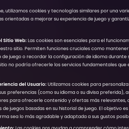
ne, utilizamos cookies y tecnologías similares por una va
as orientadas a mejorar su experiencia de juego y garanti
l Sitio Web:
Las cookies son esenciales para el funcionam
stro sitio. Permiten funciones cruciales como mantener s
 de juego o recordar la configuración de idioma durante su
sitio no podría ofrecerle los servicios fundamentales que
riencia del Usuario:
Utilizamos cookies para personalizar
sus preferencias (como su idioma o su divisa preferida),
iores para ofrecerle contenido y ofertas más relevantes,
e juegos basadas en su historial de juego. El objetivo es
orma sea lo más agradable y adaptada a sus gustos posibl
miento:
Las cookies nos ayudan a comprender cómo intera