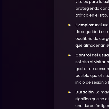
vitales para la a
protegiendo contr
tráfico en el siti
Ejemplos
: Incluy
de seguridad que 
equilibrio de carg
que almacenan su
Control del Usua
solicita al visita
gestor de consent
posible que el si
inicio de sesión o
Duración
: La may
significa que se
una duración lige