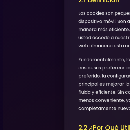
2.1 Definición
Las cookies son pequeñ
dispositivo móvil. Son
manera más eficiente, 
usted accede a nuestro
web almacena esta cook
Fundamentalmente, las 
casos, sus preferencias
preferido, la configur
principal es mejorar la
fluida y eficiente. Si
menos conveniente, ya 
completamente nuevo
2.2 ¿Por Qué Ut