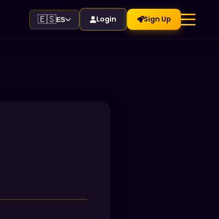
🇪🇸
Login
Sign Up
ES