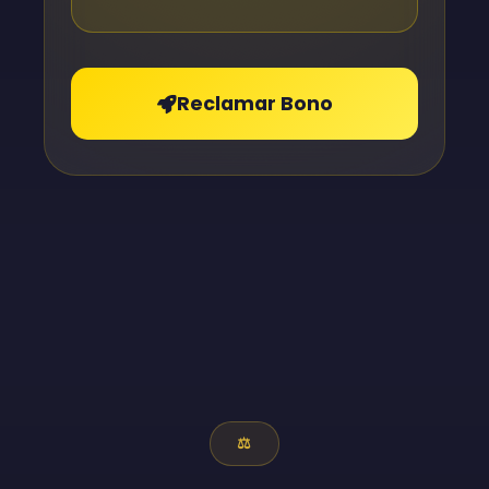
Reclamar Bono
⚖️