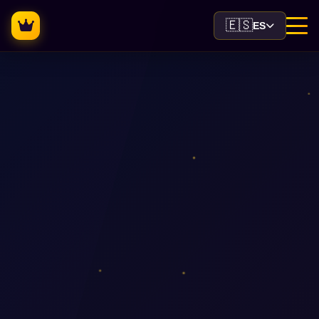
🇪🇸
ES