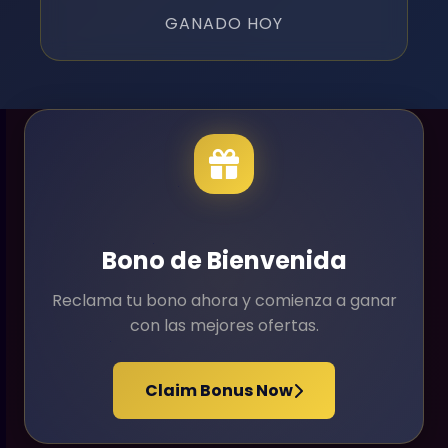
GANADO HOY
Bono de Bienvenida
Reclama tu bono ahora y comienza a ganar
con las mejores ofertas.
Claim Bonus Now